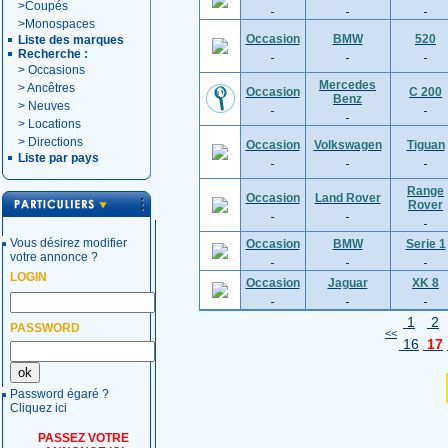
>
Coupés
>
Monospaces
Occasion
BMW
520
Liste des marques
Recherche :
>
Occasions
Mercedes
>
Ancêtres
Occasion
C 200
Benz
>
Neuves
>
Locations
>
Directions
Occasion
Volkswagen
Tiguan
Liste par pays
Range
Occasion
Land Rover
Rover
Vous désirez modifier
Occasion
BMW
Serie 1
votre annonce ?
LOGIN
Occasion
Jaguar
XK 8
1
2
PASSWORD
<<
16
17
Password égaré ?
Cliquez ici
PASSEZ VOTRE