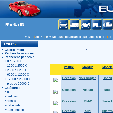
FR
NL
EN
I
I
I
I
I
VENTE
ACHAT
REVENDEURS
CONSTRUCTEURS
ACCESSOIRES
SE
Galerie Photo
Recherche avancée
Recherche par prix :
>
0 à 1200 €
>
1200 à 2500 €
Voiture
Marque
Modèle
>
2500 à 6200 €
>
6200 à 12000 €
Occasion
Volkswagen
Golf VI
>
12000 à 25000 €
>
plus de 25000 €
Catégories:
Occasion
Nissan
Note
>
4x4
>
Berlines
>
Breaks
Occasion
BMW
Serie 1
>
Cabriolets
>
Camionnettes
Occasion
Audi
Quattro