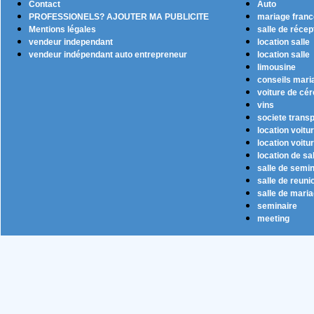
Contact
Auto
PROFESSIONELS? AJOUTER MA PUBLICITE
mariage franc
Mentions légales
salle de récep
vendeur independant
location salle
vendeur indépendant auto entrepreneur
location salle
limousine
conseils mari
voiture de cé
vins
societe transp
location voitu
location voitu
location de sa
salle de semin
salle de reuni
salle de mari
seminaire
meeting