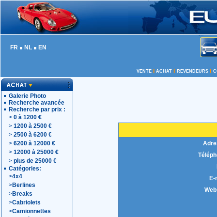
FR
NL
EN
I
I
I
VENTE
ACHAT
REVENDEURS
C
Galerie Photo
Recherche avancée
Recherche par prix :
>
0 à 1200 €
>
1200 à 2500 €
>
2500 à 6200 €
>
6200 à 12000 €
Adre
>
12000 à 25000 €
Téléph
>
plus de 25000 €
Catégories:
>
4x4
E-
>
Berlines
Webs
>
Breaks
>
Cabriolets
>
Camionnettes