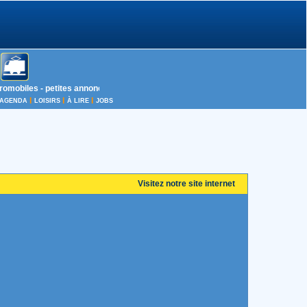
mobiles - petites annonces autos , motos , velos, avions , camions, bus , batea
I
I
I
AGENDA
LOISIRS
À LIRE
JOBS
Visitez notre site internet