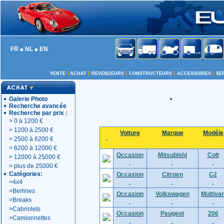
FR
NL
EN
I
I
I
I
I
VENTE
ACHAT
REVENDEURS
CONSTRUCTEURS
ACCESSOIRES
SE
Galerie Photo
Recherche avancée
Recherche par prix :
>
0 à 1200 €
>
1200 à 2500 €
Voiture
Marque
Modèle
>
2500 à 6200 €
>
6200 à 12000 €
Occasion
Mitsubishi
Colt
>
12000 à 25000 €
>
plus de 25000 €
Catégories:
Occasion
Citroen
C2
>
4x4
>
Berlines
Occasion
Volkswagen
Multiva
>
Breaks
>
Cabriolets
Occasion
Peugeot
206
>
Camionnettes