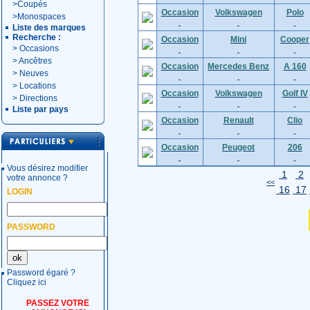
>
Coupés
Occasion
Volkswagen
Polo
>
Monospaces
Liste des marques
Recherche :
Occasion
Mini
Cooper
>
Occasions
>
Ancêtres
Occasion
Mercedes Benz
A 160
>
Neuves
>
Locations
Occasion
Volkswagen
Golf IV
>
Directions
Liste par pays
Occasion
Renault
Clio
Occasion
Peugeot
206
Vous désirez modifier
1
2
votre annonce ?
<<
16
17
LOGIN
PASSWORD
Password égaré ?
Cliquez ici
PASSEZ VOTRE