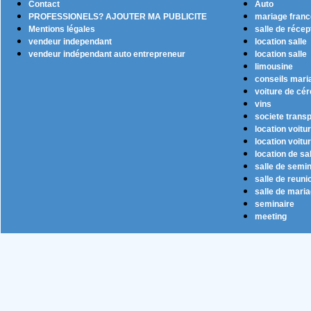
Contact
Auto
PROFESSIONELS? AJOUTER MA PUBLICITE
mariage franc
Mentions légales
salle de récep
vendeur independant
location salle
vendeur indépendant auto entrepreneur
location salle
limousine
conseils mari
voiture de cé
vins
societe transp
location voitu
location voitu
location de sa
salle de semin
salle de reuni
salle de mari
seminaire
meeting